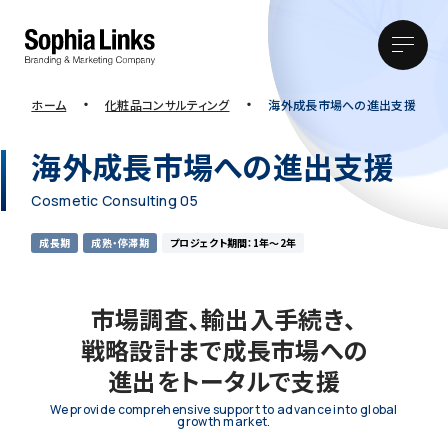
・
・
ホーム
化粧品コンサルティング
海外成長市場への進出支援
海外成長市場への進出支援
Cosmetic Consulting 05
成長期
成熟・停滞期
プロジェクト期間：1年〜2年
市場調査、輸出入手続き、
戦略設計まで成長市場への
進出をトータルで支援
We provide comprehensive support to advance into global
growth market.