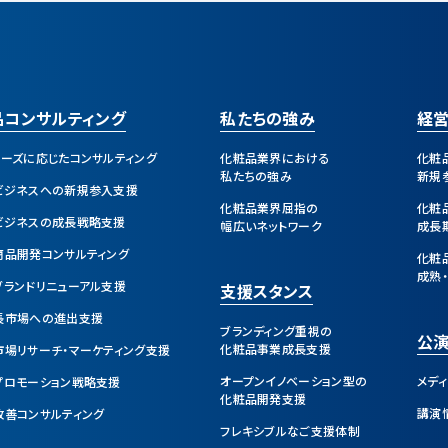
品コンサルティング
私たちの強み
経
ェーズに応じたコンサルティング
化粧品業界における
化粧
私たちの強み
新規
ビジネスへの新規参入支援
化粧品業界屈指の
化粧
ビジネスの成長戦略支援
幅広いネットワーク
成長
商品開発コンサルティング
化粧
成熟
ブランドリニューアル支援
支援スタンス
長市場への進出支援
ブランディング重視の
公演
化粧品事業成長支援
市場リサーチ・マーケティング支援
オープンイノベーション型の
メデ
プロモーション戦略支援
化粧品開発支援
講演
改善コンサルティング
フレキシブルなご支援体制